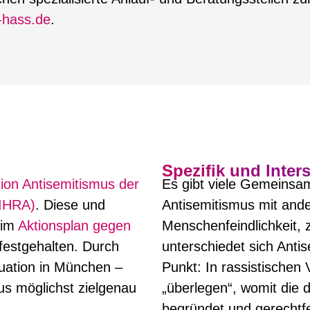
hass.de
.
Spezifik und Inters
tion Antisemitismus der
Es gibt viele Gemeinsa
(IHRA)
. Diese und
Antisemitismus mit an
 im
Aktionsplan gegen
Menschenfeindlichkeit, 
estgehalten. Durch
unterschiedet sich Anti
tuation in München –
Punkt: In rassistischen 
us möglichst zielgenau
„überlegen“, womit die
begründet und gerechtfer