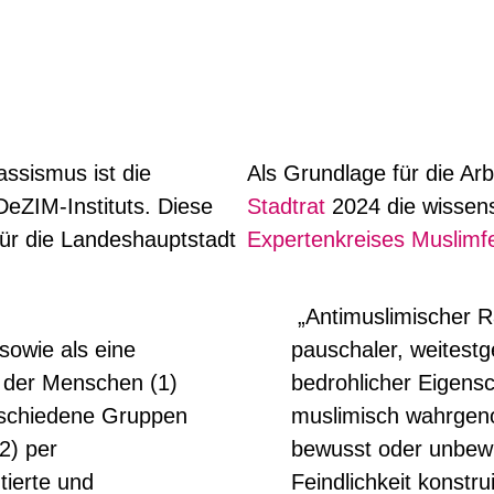
ssismus ist die
Als Grundlage für die Ar
eZIM-Instituts. Diese
Stadtrat
2024 die wissens
ür die Landeshauptstadt
Expertenkreises Muslimfe
„Antimuslimischer R
sowie als eine
pauschaler, weitest
n der Menschen (1)
bedrohlicher Eigens
rschiedene Gruppen
muslimisch wahrge
2) per
bewusst oder unbewu
ierte und
Feindlichkeit konstrui