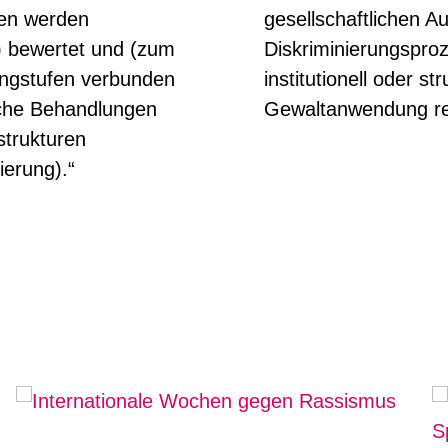
ben werden
gesellschaftlichen 
3) bewertet und (zum
Diskriminierungsproze
angstufen verbunden
institutionell oder st
iche Behandlungen
Gewaltanwendung re
strukturen
ierung).“
Mehr zum Them