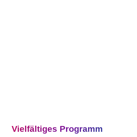
Die Internationalen Wochen gegen
Rassismus gehen zurück auf einen
Beschluss der UN-Vollversammlung aus
dem Jahr 1979. In Deutschland werden
die Internationalen Wochen gegen
Rassismus seit 1994 begangen und seit
2016 von der Stiftung gegen Rassismus
koordiniert. Die Stiftung legt jedes Jahr
ein neues Motto für die Aktionswochen
fest und dokumentiert die bundesweiten
Aktivitäten
Vielfältiges Programm