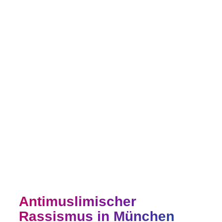
Stimmungsmache, mit Ausgrenzung und
abwertenden Äußerungen oder gar mit
Übergriffen konfrontiert sehen, möchte
die Stadt München ein deutliches Zeichen
der Solidarität sowie gegen
antimuslimischen Rassismus setzen. Die
Kampagne zeigt: Münchner Muslim*innen
sind ein fester, vielfältiger und
selbstverständlicher Bestandteil der
Münchner Stadtgesellschaft.
Antimuslimischer
Rassismus in München